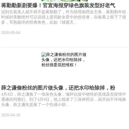
蒋勤勤新剧要爆！官宣海报穿绿色旗装发型好老气
说到古装美人就不得不提蒋勤勤了，作为琼瑶御用女主角，蒋勤勤年轻
时候的美貌绝对可以说得上是同龄女星中的佼佼者，在银幕上留下了很
多，耳熟能详的经典角色，比如《雄霸天...
2020-09-04
薛之谦偷粉丝的图片做头像，还把水印给除掉，粉
4月4日，薛之谦换了一张灰色头像，缅怀抗疫中牺牲的英雄及在疫情中
遇难的同胞们。到了4月9日，他上线发了三张帅照后，就开始不停地换
头像。薛之谦先是换了一个性感小胡...
2020-04-16