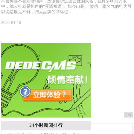
不管你喜不喜欢听相声，应该都听过德云社的大名，在许多00后的眼
中，德云社就是相声的“开派祖师”。如今山寨、 效仿、蹭名气的行为可
以说是屡见不鲜，蹭大品牌的商标也...
2020-04-16
广告
24小时新闻排行