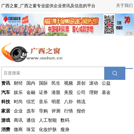
关于我们
广西之窗_广西之窗专业提供企业资讯及信息的平台
广告
资讯
财经
国内
国际
民生
视频
原创
滚动
公益
汽车
娱乐
金融
证券
港股
美股
公司
理财
基金
科技
时尚
综艺
音乐
明星
八卦
韩流
家居
企业
选车
导购
评测
行情
报价
游戏
商讯
通信
人工智能
数码
消费
微商
珠宝
化妆护肤
瘦身