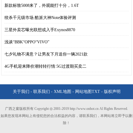
新款标致5008来了，外观能打十分，1.6T
绞杀千元级市场 酷派大神Note体验评测
三星外卖芯曝光联想或入手Exynos8870
浅谈“BBK“OPPO“VIVO”
七夕礼物不满意？让男友下月送你一辆2021款
4G手机迎来降价潮转转行情:5G过渡期买卖二
关于我们
-
联系我们
-
XML地图
-
网站地图
TXT
-
版权声明
广西之窗版权所有 Copyright ◎ 2001-2019 http://www.onhot.cn Al Rights Reserved.
如果您发现本网站上有侵犯您的合法权益的内容，请联系我们，本网站将立即予以删
除！