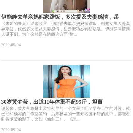
伊能静去单亲妈妈家蹭饭，多次提及夫妻感情，岳
《未知的餐桌》温馨收官，伊能静去单亲妈妈家蹭饭，明知女主人是离
异家庭，依然多次提及夫妻感情，岳云鹏巧妙转移话题。伊能静高情商
人设不倒，为什么总是在情商这方面“翻...
2020-09-04
30岁黄梦莹，出道11年体重不超95斤，坦言
说起来，黄梦莹算是出道特别早的一个女星了吧？早在上学的时候，就
已经和杨幂的工作室签约，后来杨幂的一些知名度不错的剧中，都能看
到黄梦莹的影子，比如《仙剑三》、《宫...
2020-09-04