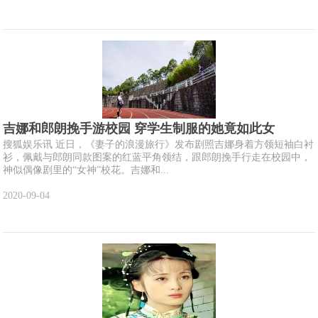
吉娜和郎朗挽手游校园 穿学生制服的她竟如此女
搜狐娱乐讯 近日，《妻子的浪漫旅行》发布剧照吉娜身着方领短袖白衬
衫，佩戴与郎朗同款图案的红蓝平角领结，跟郎朗挽手行走在校园中，
神似偶像剧里的“女神”校花。吉娜和...
2020-09-04