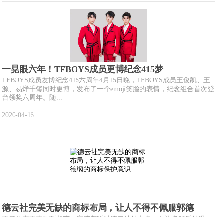
一晃眼六年！TFBOYS成员更博纪念415梦
TFBOYS成员发博纪念415六周年4月15日晚，TFBOYS成员王俊凯、王
源、易烊千玺同时更博，发布了一个emoji笑脸的表情，纪念组合首次登
台领奖六周年。随...
2020-04-16
德云社完美无缺的商标布局，让人不得不佩服郭德