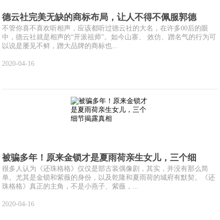
德云社完美无缺的商标布局，让人不得不佩服郭德
不管你喜不喜欢听相声，应该都听过德云社的大名，在许多00后的眼
中，德云社就是相声的“开派祖师”。如今山寨、 效仿、蹭名气的行为可
以说是屡见不鲜，蹭大品牌的商标也...
2020-04-16
被骗多年！原来金锁才是夏雨荷亲生女儿，三个细
很多人认为《还珠格格》仅仅是部古装偶像剧，其实，并没有那么简
单。尤其是金锁和紫薇的身份，以及乾隆和夏雨荷的城府有默契。《还
珠格格》真正的主角，不是小燕子、紫薇，...
2020-04-16