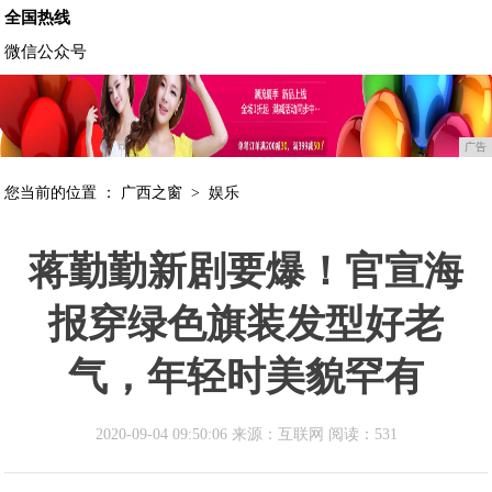
全国热线
微信公众号
广告
您当前的位置 ：
广西之窗
>
娱乐
蒋勤勤新剧要爆！官宣海
报穿绿色旗装发型好老
气，年轻时美貌罕有
2020-09-04 09:50:06 来源：互联网
阅读：531