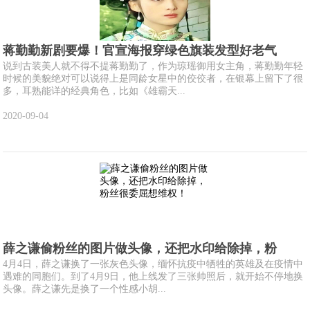
蒋勤勤新剧要爆！官宣海报穿绿色旗装发型好老气
说到古装美人就不得不提蒋勤勤了，作为琼瑶御用女主角，蒋勤勤年轻
时候的美貌绝对可以说得上是同龄女星中的佼佼者，在银幕上留下了很
多，耳熟能详的经典角色，比如《雄霸天...
2020-09-04
薛之谦偷粉丝的图片做头像，还把水印给除掉，粉
4月4日，薛之谦换了一张灰色头像，缅怀抗疫中牺牲的英雄及在疫情中
遇难的同胞们。到了4月9日，他上线发了三张帅照后，就开始不停地换
头像。薛之谦先是换了一个性感小胡...