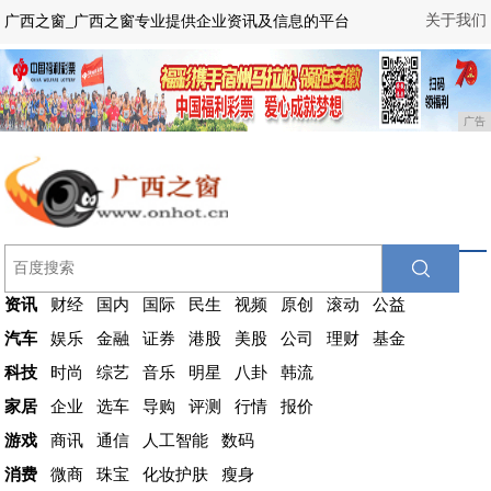
关于我们
广西之窗_广西之窗专业提供企业资讯及信息的平台
广告
资讯
财经
国内
国际
民生
视频
原创
滚动
公益
汽车
娱乐
金融
证券
港股
美股
公司
理财
基金
科技
时尚
综艺
音乐
明星
八卦
韩流
家居
企业
选车
导购
评测
行情
报价
游戏
商讯
通信
人工智能
数码
消费
微商
珠宝
化妆护肤
瘦身