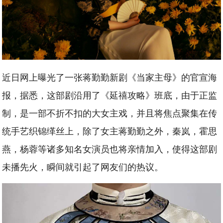
近日网上曝光了一张蒋勤勤新剧《当家主母》的官宣海
报，据悉，这部剧沿用了《延禧攻略》班底，由于正监
制，是一部不折不扣的大女主戏，并且将焦点聚集在传
统手艺织锦缂丝上，除了女主蒋勤勤之外，秦岚，霍思
燕，杨蓉等诸多知名女演员也将亲情加入，使得这部剧
未播先火，瞬间就引起了网友们的热议。