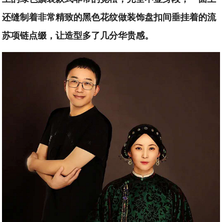
还缝制着非常精致的黑色花纹做装饰盘扣间垂挂着的流
苏项链点缀，让造型多了几分华贵感。