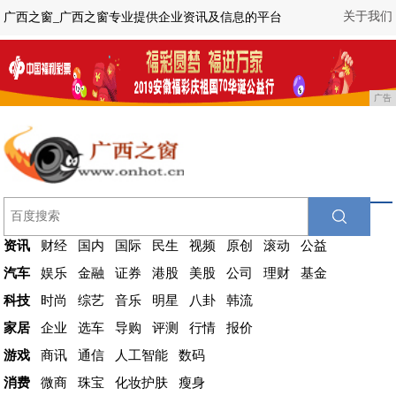
关于我们
广西之窗_广西之窗专业提供企业资讯及信息的平台
广告
资讯
财经
国内
国际
民生
视频
原创
滚动
公益
汽车
娱乐
金融
证券
港股
美股
公司
理财
基金
科技
时尚
综艺
音乐
明星
八卦
韩流
家居
企业
选车
导购
评测
行情
报价
游戏
商讯
通信
人工智能
数码
消费
微商
珠宝
化妆护肤
瘦身