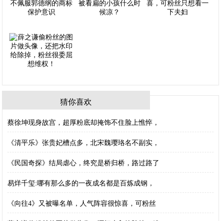
猜你喜欢
蔡徐坤现身故宫，超厚粉底却掩饰不住脸上憔悴，
《清平乐》张贵妃槽点多，北宋魏璎珞名不副实，
《民国奇探》结局虐心，终究是桥归桥，路过路了
易烊千玺:哪有那么多的一夜成名都是百炼成钢，
《向往4》又被曝名单，人气阵容很惊喜，可粉丝