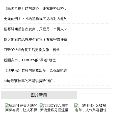
《民国奇探》结局虐心，终究是桥归桥，
史无前例！卜凡约黑粉线下见面对方赴约
杨幂绯闻后首次发声，只提另一个男人？
魏大勋姐弟恋就差个官宣？乔振宇曾评价
TFBOYS组合复工后更换头像！粉丝
粉圈实力，TFBOYS的“霸道”地位
《清平乐》赵祯的情敌出场，给张妼晗送
baby最该被骂的不是说贾玲“蠢”，
图片新闻