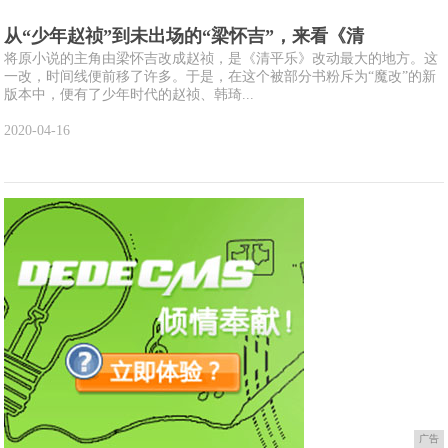
从“少年赵祯”到未出场的“梁怀吉”，来看《清
将原小说的主角由梁怀吉改成赵祯，是《清平乐》改动最大的地方。这
一改，时间线便前移了许多。于是，在这个被部分书粉斥为“魔改”的新
版本中，便有了少年时代的赵祯、韩琦...
2020-04-16
广告