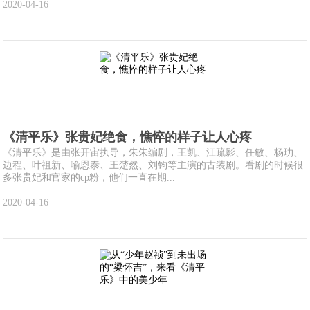
2020-04-16
《清平乐》张贵妃绝食，憔悴的样子让人心疼
《清平乐》是由张开宙执导，朱朱编剧，王凯、江疏影、任敏、杨玏、
边程、叶祖新、喻恩泰、王楚然、刘钧等主演的古装剧。看剧的时候很
多张贵妃和官家的cp粉，他们一直在期...
2020-04-16