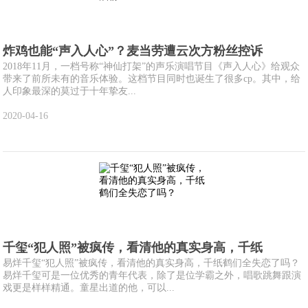
炸鸡也能“声入人心”？麦当劳遭云次方粉丝控诉
2018年11月，一档号称“神仙打架”的声乐演唱节目《声入人心》给观众
带来了前所未有的音乐体验。这档节目同时也诞生了很多cp。其中，给
人印象最深的莫过于十年挚友...
2020-04-16
千玺“犯人照”被疯传，看清他的真实身高，千纸
易烊千玺“犯人照”被疯传，看清他的真实身高，千纸鹤们全失恋了吗？
易烊千玺可是一位优秀的青年代表，除了是位学霸之外，唱歌跳舞跟演
戏更是样样精通。童星出道的他，可以...