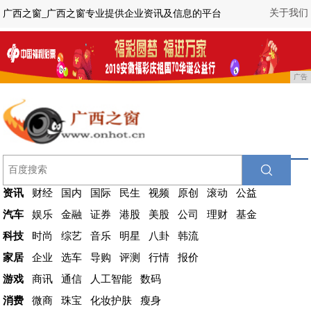
关于我们
广西之窗_广西之窗专业提供企业资讯及信息的平台
广告
资讯
财经
国内
国际
民生
视频
原创
滚动
公益
汽车
娱乐
金融
证券
港股
美股
公司
理财
基金
科技
时尚
综艺
音乐
明星
八卦
韩流
家居
企业
选车
导购
评测
行情
报价
游戏
商讯
通信
人工智能
数码
消费
微商
珠宝
化妆护肤
瘦身