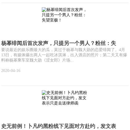
杨幂绯闻后首次发声，只提另一个男人？粉丝：失
要说最近的娱乐圈最大的瓜，莫过于杨幂与魏大勋的恋爱绯闻了。4月
13日，有媒体爆出两人一起吃冰淇淋，出入酒店的照片；第二天又有爆
料称杨幂乘车至魏大勋《涩女郎》片场...
2020-04-16
史无前例！卜凡约黑粉线下见面对方赴约，发文表