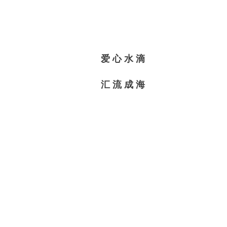
爱 心 水 滴
汇 流 成 海