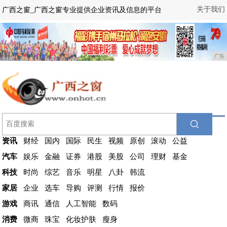
关于我们
广西之窗_广西之窗专业提供企业资讯及信息的平台
广告
资讯
财经
国内
国际
民生
视频
原创
滚动
公益
汽车
娱乐
金融
证券
港股
美股
公司
理财
基金
科技
时尚
综艺
音乐
明星
八卦
韩流
家居
企业
选车
导购
评测
行情
报价
游戏
商讯
通信
人工智能
数码
消费
微商
珠宝
化妆护肤
瘦身