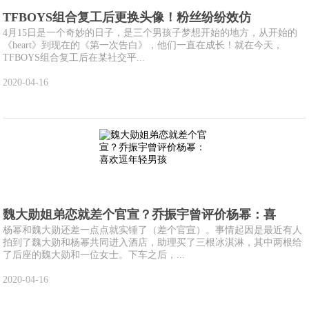
TFBOYS组合复工后更换头像！粉丝纷纷效仿
4月15日是一个奇妙的日子，是三个男孩子梦想开始的地方，从开始的
《heart》到现在的《第一次告白》，他们一直在成长！就在今天，
TFBOYS组合复工后在某社交平...
2020-04-16
魏大勋姐弟恋就差个官宣？乔振宇曾评价杨幂：喜
杨幂和魏大勋还差一点点就实锤了（差个官宣）。事情起因是最近有人
拍到了魏大勋和杨幂共同进入酒店，助理买了三根冰淇淋，其中两根给
了后座的魏大勋和一位女士。下车之后，...
2020-04-16