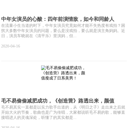
中年女演员的心酸：四年前演情敌，如今和同龄人
在流量小生当道的时下，中年女演员究竟如何才能不失热度有戏拍？困
扰大多数中年女演员的问题，要么是没戏拍，要么就是演主角妈妈。近
日，演员车晓就在《清平乐》里演妈，但...
2020-04-16
毛不易偷偷减肥成功，《创造营》路透出来，颜值
毛不易其实一直都是以实力歌手出道的，从《明日之子》走出来之后就
开始大火的节奏，歌曲也是广为传唱，大家都说听毛不易的歌，能够直
接唱进人的灵魂深处，听懂了的其实都是...
2020-04-16