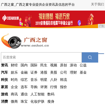
关于我们
广西之窗_广西之窗专业提供企业资讯及信息的平台
广告
资讯
财经
国内
国际
民生
视频
原创
滚动
公益
汽车
娱乐
金融
证券
港股
美股
公司
理财
基金
科技
时尚
综艺
音乐
明星
八卦
韩流
家居
企业
选车
导购
评测
行情
报价
游戏
商讯
通信
人工智能
数码
消费
微商
珠宝
化妆护肤
瘦身