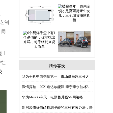
、
工艺制
上同
能上
中红
猜你喜欢
较
华为手机中国销量第一，市场份额超三分之
一，是
激情挥拍—2021道达尔能源·李宁李永波杯3
华为MateXs今天10点预售升级5G网络搭
新房装修好自己检测甲醛的三种有效办法，快