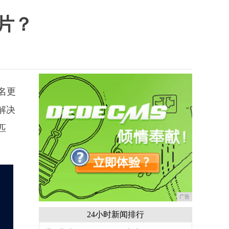
片？
名更
解决
匹
广告
24小时新闻排行