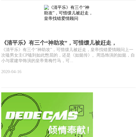
《清平乐》有三个“神助攻”，可惜缳儿被赶走，
《清平乐》有三个“神助攻”，可惜缳儿被赶走，皇帝找错爱情顾问上一
次嗑男女主CP嗑到如此憋屈的，还是《如懿传》。周迅饰演的如懿，自
小与霍建华饰演的皇帝青梅竹马，可...
2020-04-16