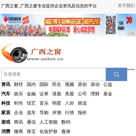
关于我们
广西之窗_广西之窗专业提供企业资讯及信息的平台
广告
资讯
财经
国内
国际
民生
视频
原创
滚动
公益
汽车
娱乐
金融
证券
港股
美股
公司
理财
基金
科技
时尚
综艺
音乐
明星
八卦
韩流
家居
企业
选车
导购
评测
行情
报价
游戏
商讯
通信
人工智能
数码
消费
微商
珠宝
化妆护肤
瘦身