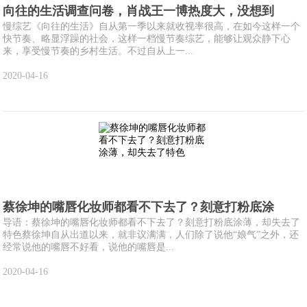
向往的生活调查问卷，肖战王一博热度大，没想到
慢综艺《向往的生活》自从第一季以来就收视率很高，在如今这样一个
快节奏、略显浮躁的社会，这样一档慢节奏综艺，能够让观众静下心
来，享受慢节奏的乡村生活。不过自从上一...
2020-04-16
蔡徐坤的嘴唇化妆师都看不下去了？刻意打粉底涂
导语：蔡徐坤的嘴唇化妆师都看不下去了？刻意打粉底涂薄，却失去了
特色蔡徐坤自从出道以来，就非议满满，人们除了说他“娘气”之外，还
经常说他的嘴唇不好看，说他的嘴唇是...
2020-04-16