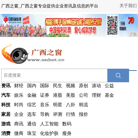
关于我们
广西之窗_广西之窗专业提供企业资讯及信息的平台
广告
资讯
财经
国内
国际
民生
视频
原创
滚动
公益
汽车
娱乐
金融
证券
港股
美股
公司
理财
基金
科技
时尚
综艺
音乐
明星
八卦
韩流
家居
企业
选车
导购
评测
行情
报价
游戏
商讯
通信
人工智能
数码
消费
微商
珠宝
化妆护肤
瘦身