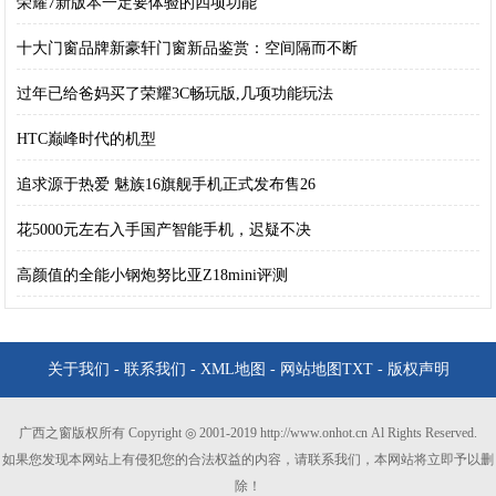
荣耀7新版本一定要体验的四项功能
十大门窗品牌新豪轩门窗新品鉴赏：空间隔而不断
过年已给爸妈买了荣耀3C畅玩版,几项功能玩法
HTC巅峰时代的机型
追求源于热爱 魅族16旗舰手机正式发布售26
花5000元左右入手国产智能手机，迟疑不决
高颜值的全能小钢炮努比亚Z18mini评测
关于我们
-
联系我们
-
XML地图
-
网站地图
TXT
-
版权声明
广西之窗版权所有 Copyright ◎ 2001-2019 http://www.onhot.cn Al Rights Reserved.
如果您发现本网站上有侵犯您的合法权益的内容，请联系我们，本网站将立即予以删
除！