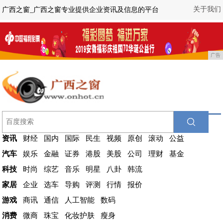
关于我们
广西之窗_广西之窗专业提供企业资讯及信息的平台
广告
资讯
财经
国内
国际
民生
视频
原创
滚动
公益
汽车
娱乐
金融
证券
港股
美股
公司
理财
基金
科技
时尚
综艺
音乐
明星
八卦
韩流
家居
企业
选车
导购
评测
行情
报价
游戏
商讯
通信
人工智能
数码
消费
微商
珠宝
化妆护肤
瘦身