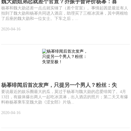
魏大勋姐弟恋就差个官宣？乔振宇曾评价杨幂：喜
杨幂和魏大勋还差一点点就实锤了（差个官宣）。事情起因是最近有人
拍到了魏大勋和杨幂共同进入酒店，助理买了三根冰淇淋，其中两根给
了后座的魏大勋和一位女士。下车之后，...
2020-04-16
杨幂绯闻后首次发声，只提另一个男人？粉丝：失
要说最近的娱乐圈最大的瓜，莫过于杨幂与魏大勋的恋爱绯闻了。4月
13日，有媒体爆出两人一起吃冰淇淋，出入酒店的照片；第二天又有爆
料称杨幂乘车至魏大勋《涩女郎》片场...
2020-04-16