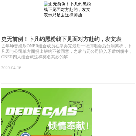
史无前例！卜凡约黑粉线下见面对方赴约，发文表
去年坤音娱乐ONER组合成员在举办完最后一场演唱会后分崩离析，卜
凡因与公司单方面提出解约不被同意，之后与元公司陷入矛盾纠纷中，
ONER四人组合就这样莫名其妙的解...
2020-04-16