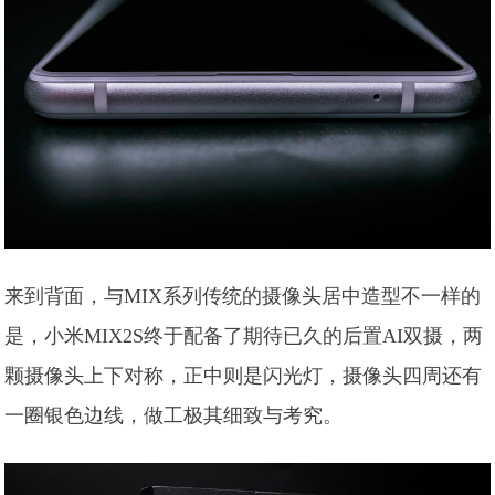
来到背面，与MIX系列传统的摄像头居中造型不一样的
是，小米MIX2S终于配备了期待已久的后置AI双摄，两
颗摄像头上下对称，正中则是闪光灯，摄像头四周还有
一圈银色边线，做工极其细致与考究。