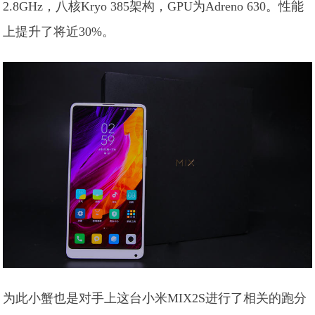
2.8GHz，八核Kryo 385架构，GPU为Adreno 630。性能
上提升了将近30%。
为此小蟹也是对手上这台小米MIX2S进行了相关的跑分