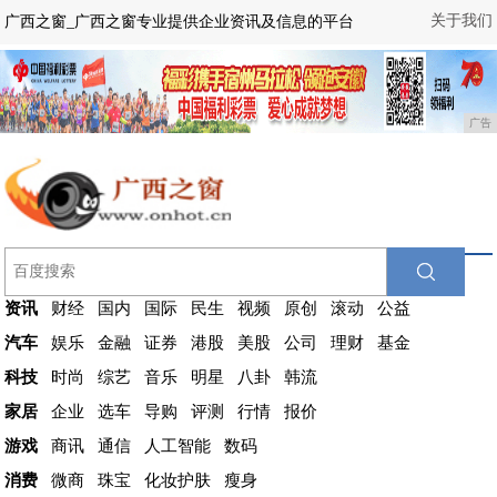
关于我们
广西之窗_广西之窗专业提供企业资讯及信息的平台
广告
资讯
财经
国内
国际
民生
视频
原创
滚动
公益
汽车
娱乐
金融
证券
港股
美股
公司
理财
基金
科技
时尚
综艺
音乐
明星
八卦
韩流
家居
企业
选车
导购
评测
行情
报价
游戏
商讯
通信
人工智能
数码
消费
微商
珠宝
化妆护肤
瘦身