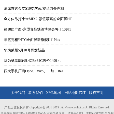
清凉首选金立S10靛灰蓝/樱草绿齐亮相
全方位吊打小米MIX2!颜值最高的全面屏HT
第18届广西-东盟食品糖酒博览会将于10月1
年底亮相!HTC全面屏新旗舰U11Plus
华为荣耀5月10号再发新品
华为畅享8首销:4GB+64G售价1499元
四大手机厂商Oppo、Vivo、一加、Rea
关于我们
-
联系我们
-
XML地图
-
网站地图
TXT
-
版权声明
广西之窗版权所有 Copyright ◎ 2001-2019 http://www.onhot.cn Al Rights Reserved.
如果您发现本网站上有侵犯您的合法权益的内容，请联系我们，本网站将立即予以删