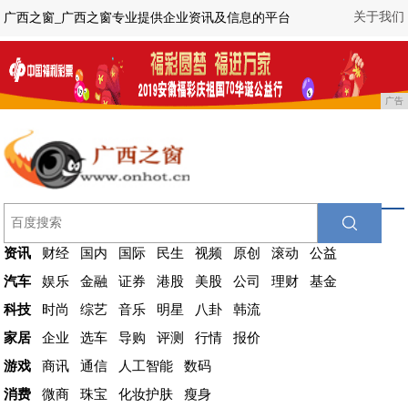
关于我们
广西之窗_广西之窗专业提供企业资讯及信息的平台
广告
资讯
财经
国内
国际
民生
视频
原创
滚动
公益
汽车
娱乐
金融
证券
港股
美股
公司
理财
基金
科技
时尚
综艺
音乐
明星
八卦
韩流
家居
企业
选车
导购
评测
行情
报价
游戏
商讯
通信
人工智能
数码
消费
微商
珠宝
化妆护肤
瘦身