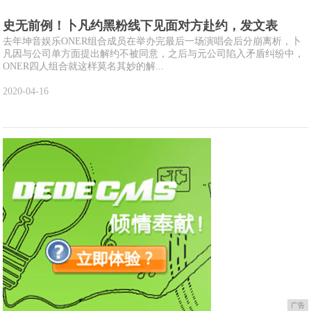
史无前例！卜凡约黑粉线下见面对方赴约，发文表
去年坤音娱乐ONER组合成员在举办完最后一场演唱会后分崩离析，卜
凡因与公司单方面提出解约不被同意，之后与元公司陷入矛盾纠纷中，
ONER四人组合就这样莫名其妙的解...
2020-04-16
广告