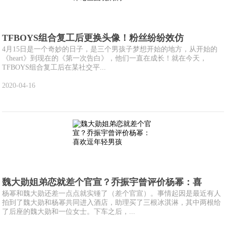
TFBOYS组合复工后更换头像！粉丝纷纷效仿
4月15日是一个奇妙的日子，是三个男孩子梦想开始的地方，从开始的
《heart》到现在的《第一次告白》，他们一直在成长！就在今天，
TFBOYS组合复工后在某社交平...
2020-04-16
魏大勋姐弟恋就差个官宣？乔振宇曾评价杨幂：喜
杨幂和魏大勋还差一点点就实锤了（差个官宣）。事情起因是最近有人
拍到了魏大勋和杨幂共同进入酒店，助理买了三根冰淇淋，其中两根给
了后座的魏大勋和一位女士。下车之后，...