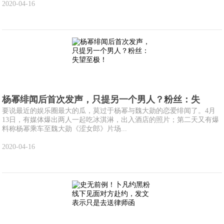
2020-04-16
杨幂绯闻后首次发声，只提另一个男人？粉丝：失
要说最近的娱乐圈最大的瓜，莫过于杨幂与魏大勋的恋爱绯闻了。4月
13日，有媒体爆出两人一起吃冰淇淋，出入酒店的照片；第二天又有爆
料称杨幂乘车至魏大勋《涩女郎》片场...
2020-04-16