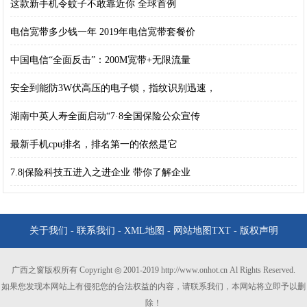
这款新手机令蚊子不敢靠近你 全球首例
电信宽带多少钱一年 2019年电信宽带套餐价
中国电信“全面反击”：200M宽带+无限流量
安全到能防3W伏高压的电子锁，指纹识别迅速，
湖南中英人寿全面启动“7·8全国保险公众宣传
最新手机cpu排名，排名第一的依然是它
7.8|保险科技五进入之进企业 带你了解企业
关于我们
-
联系我们
-
XML地图
-
网站地图
TXT
-
版权声明
广西之窗版权所有 Copyright ◎ 2001-2019 http://www.onhot.cn Al Rights Reserved.
如果您发现本网站上有侵犯您的合法权益的内容，请联系我们，本网站将立即予以删
除！