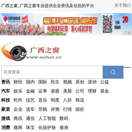
关于我们
广西之窗_广西之窗专业提供企业资讯及信息的平台
广告
资讯
财经
国内
国际
民生
视频
原创
滚动
公益
汽车
娱乐
金融
证券
港股
美股
公司
理财
基金
科技
时尚
综艺
音乐
明星
八卦
韩流
家居
企业
选车
导购
评测
行情
报价
游戏
商讯
通信
人工智能
数码
消费
微商
珠宝
化妆护肤
瘦身