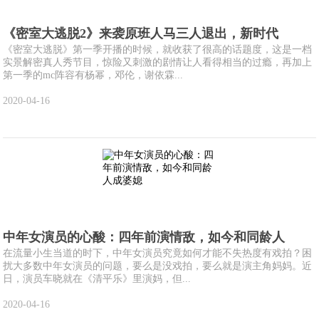
《密室大逃脱2》来袭原班人马三人退出，新时代
《密室大逃脱》第一季开播的时候，就收获了很高的话题度，这是一档
实景解密真人秀节目，惊险又刺激的剧情让人看得相当的过瘾，再加上
第一季的mc阵容有杨幂，邓伦，谢依霖...
2020-04-16
中年女演员的心酸：四年前演情敌，如今和同龄人
在流量小生当道的时下，中年女演员究竟如何才能不失热度有戏拍？困
扰大多数中年女演员的问题，要么是没戏拍，要么就是演主角妈妈。近
日，演员车晓就在《清平乐》里演妈，但...
2020-04-16