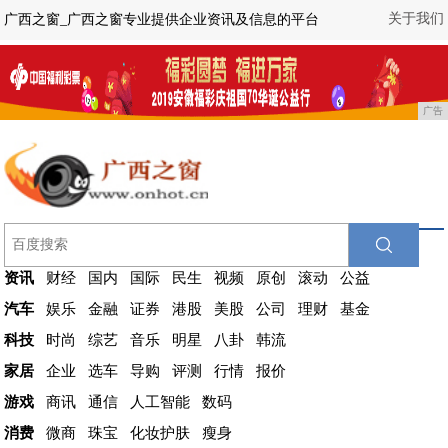
关于我们
广西之窗_广西之窗专业提供企业资讯及信息的平台
广告
资讯
财经
国内
国际
民生
视频
原创
滚动
公益
汽车
娱乐
金融
证券
港股
美股
公司
理财
基金
科技
时尚
综艺
音乐
明星
八卦
韩流
家居
企业
选车
导购
评测
行情
报价
游戏
商讯
通信
人工智能
数码
消费
微商
珠宝
化妆护肤
瘦身