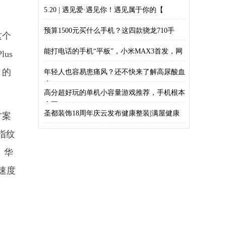
5.20 | 遇见爱·遇见你！遇见属于你的【
预算1500元买什么手机？这四款骁龙710手
这个
能打电话的手机“平板”，小米MAX3首发，网
us
」的
年轻人也容易患痛风？还不快来了解高尿酸血
症
高分超好玩的单机小容量游戏推荐，手机根本
舍不
圣都装饰18周年庆云发布健康整装|满屋健康
方案
指纹
，华
的速度