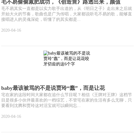
毛不易偷偷减肥成功，《创造营》路透出来，颜值
毛不易其实一直都是以实力歌手出道的，从《明日之子》走出来之后就
开始大火的节奏，歌曲也是广为传唱，大家都说听毛不易的歌，能够直
接唱进人的灵魂深处，听懂了的其实都是...
2020-04-16
baby最该被骂的不是说贾玲“蠢”，而是让花
宅在家的这段时间大家都在追什么节目呢？相信《王牌对王牌》这档节
目是很多小伙伴最喜欢的一档综艺，不管宅在家的生活有多么无聊，只
要看到沈腾和贾玲这对活宝就可以瞬间忘...
2020-04-16