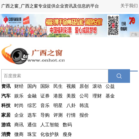
关于我们
广西之窗_广西之窗专业提供企业资讯及信息的平台
广告
资讯
财经
国内
国际
民生
视频
原创
滚动
公益
汽车
娱乐
金融
证券
港股
美股
公司
理财
基金
科技
时尚
综艺
音乐
明星
八卦
韩流
家居
企业
选车
导购
评测
行情
报价
游戏
商讯
通信
人工智能
数码
消费
微商
珠宝
化妆护肤
瘦身