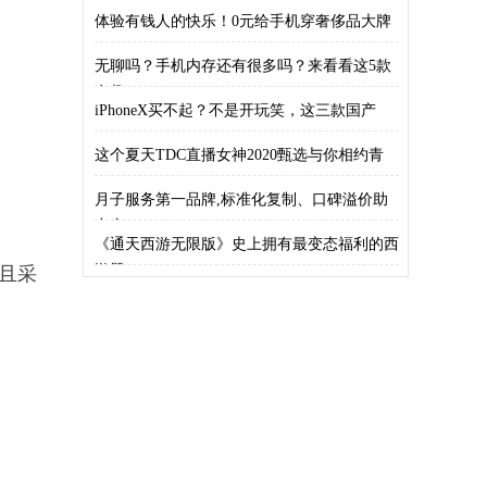
吹了
体验有钱人的快乐！0元给手机穿奢侈品大牌
无聊吗？手机内存还有很多吗？来看看这5款
有趣
iPhoneX买不起？不是开玩笑，这三款国产
这个夏天TDC直播女神2020甄选与你相约青
月子服务第一品牌,标准化复制、口碑溢价助
。
力全
《通天西游无限版》史上拥有最变态福利的西
游题
且采