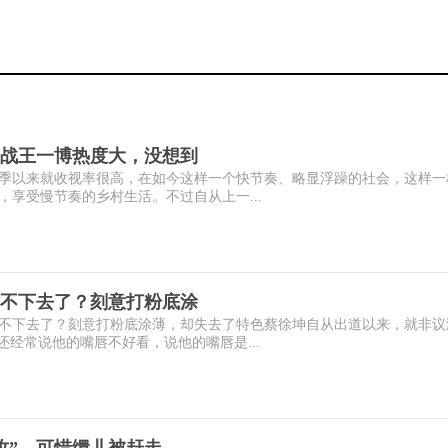
战王一博热度大，没想到
季以来就收视率很高，在如今这样一个快节奏、略显浮躁的社会，这样一
享受慢节奏的乡村生活。不过自从上一...
不下去了？刻意打粉底涂
不下去了？刻意打粉底涂薄，却失去了特色蔡徐坤自从出道以来，就非议
还经常说他的嘴唇不好看，说他的嘴唇是...