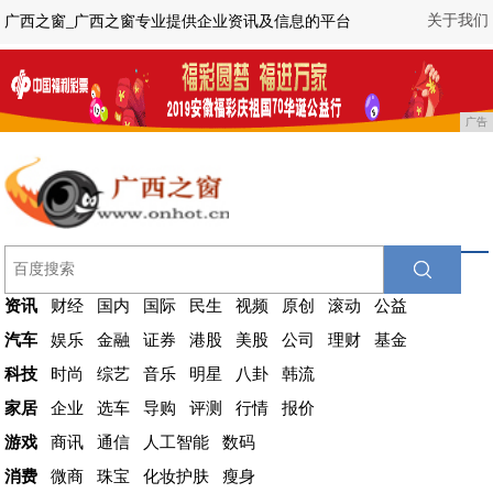
关于我们
广西之窗_广西之窗专业提供企业资讯及信息的平台
广告
资讯
财经
国内
国际
民生
视频
原创
滚动
公益
汽车
娱乐
金融
证券
港股
美股
公司
理财
基金
科技
时尚
综艺
音乐
明星
八卦
韩流
家居
企业
选车
导购
评测
行情
报价
游戏
商讯
通信
人工智能
数码
消费
微商
珠宝
化妆护肤
瘦身