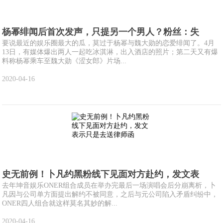
杨幂绯闻后首次发声，只提另一个男人？粉丝：失
要说最近的娱乐圈最大的瓜，莫过于杨幂与魏大勋的恋爱绯闻了。4月
13日，有媒体爆出两人一起吃冰淇淋，出入酒店的照片；第二天又有爆
料称杨幂乘车至魏大勋《涩女郎》片场...
2020-04-16
史无前例！卜凡约黑粉线下见面对方赴约，发文表
去年坤音娱乐ONER组合成员在举办完最后一场演唱会后分崩离析，卜
凡因与公司单方面提出解约不被同意，之后与元公司陷入矛盾纠纷中，
ONER四人组合就这样莫名其妙的解...
2020-04-16