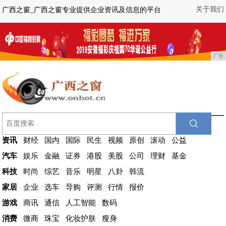
关于我们
广西之窗_广西之窗专业提供企业资讯及信息的平台
广告
资讯
财经
国内
国际
民生
视频
原创
滚动
公益
汽车
娱乐
金融
证券
港股
美股
公司
理财
基金
科技
时尚
综艺
音乐
明星
八卦
韩流
家居
企业
选车
导购
评测
行情
报价
游戏
商讯
通信
人工智能
数码
消费
微商
珠宝
化妆护肤
瘦身