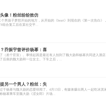
换头像！粉丝纷纷效仿
三个男孩子梦想开始的地方，从开始的《heart》到现在的《第一次告白》
S组合复工后在某社交平...
？乔振宇曾评价杨幂：喜
了（差个官宣）。事情起因是最近有人拍到了魏大勋和杨幂共同进入酒店
后座的魏大勋和一位女士。下车之后，...
提另一个男人？粉丝：失
过于杨幂与魏大勋的恋爱绯闻了。4月13日，有媒体爆出两人一起吃冰淇
杨幂乘车至魏大勋《涩女郎》片场...