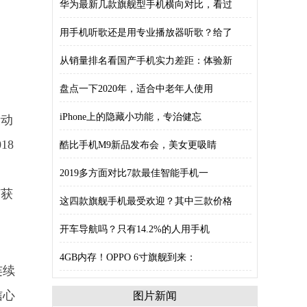
华为最新几款旗舰型手机横向对比，看过
用手机听歌还是用专业播放器听歌？给了
从销量排名看国产手机实力差距：体验新
盘点一下2020年，适合中老年人使用
iPhone上的隐藏小功能，专治健忘
段动
18
酷比手机M9新品发布会，美女更吸睛
2019多方面对比7款最佳智能手机一
荣获
这四款旗舰手机最受欢迎？其中三款价格
开车导航吗？只有14.2%的人用手机
4GB内存！OPPO 6寸旗舰到来：
连续
信心
图片新闻