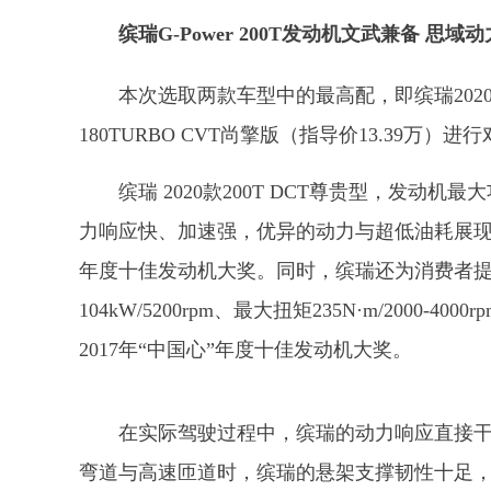
缤瑞G-Power 200T发动机文武兼备 思域
本次选取两款车型中的最高配，即缤瑞2020款2
180TURBO CVT尚擎版（指导价13.39万）进
缤瑞 2020款200T DCT尊贵型，发动机最
力响应快、加速强，优异的动力与超低油耗展现出
年度十佳发动机大奖
。同时，缤瑞还为消费者提
104kW/5200rpm、最大扭矩235N
·
m/2000-40
2017年“中国心”年度十佳发动机大奖。
在实际驾驶过程中，缤瑞的动力响应直接
弯道与高速匝道时，缤瑞的悬架支撑韧性十足