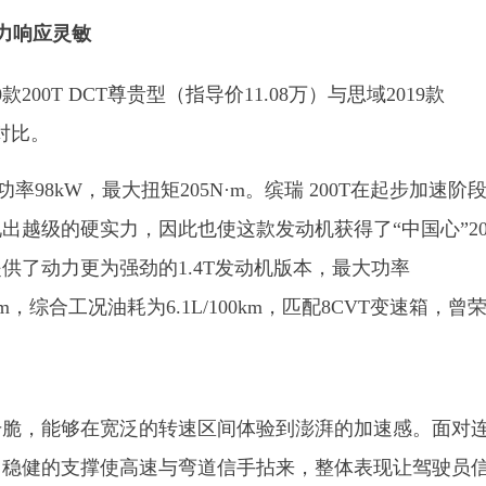
动力响应灵敏
00T DCT尊贵型（指导价11.08万）与思域2019款
行对比。
大功率98kW，最大扭矩205N
·
m。缤瑞 200T在起步加速阶
越级的硬实力，因此也使这款发动机获得了“中国心”20
供了动力更为强劲的1.4T发动机版本，最大功率
00rpm，综合工况油耗为6.1L/100km，匹配8CVT变速箱，曾
干脆，能够在宽泛的转速区间体验到澎湃的加速感。面对
，稳健的支撑使高速与弯道信手拈来，整体表现让驾驶员