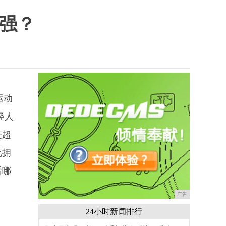
家强？
运动
轻人
赶超
批拥
看哪
广告
24小时新闻排行