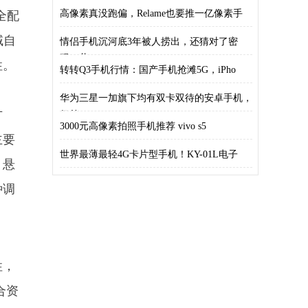
高像素真没跑偏，Relame也要推一亿像素手
全配
域自
情侣手机沉河底3年被人捞出，还猜对了密
码！昔
性。
转转Q3手机行情：国产手机抢滩5G，iPho
华为三星一加旗下均有双卡双待的安卓手机，
方
但外
3000元高像素拍照手机推荐 vivo s5
主要
世界最薄最轻4G卡片型手机！KY-01L电子
，悬
种调
性，
合资