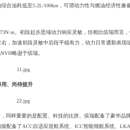
综合油耗低至5.2L/100km，可谓动力性与燃油经济性兼
。
73N
·
m。初段起步思域动力响应灵敏，但相比缤瑞而言，
km左右，加速初段灵敏中后段平稳有力，动力日常通勤表现
NVH略逊于缤瑞。
够用、
尚待
提升
，同样重要的是配置、科技的比拼。缤瑞配备了豪华品牌
级配备了ACC自适应巡航系统、ICC智能领航系统、LK