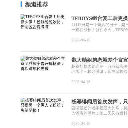
频道推荐
TFBOYS组合复工后更
4月15日是一个奇妙的日子，是
一直在成长！就在今天，TFBOY
2020-04-16
魏大勋姐弟恋就差个官宣
杨幂和魏大勋还差一点点就实锤
理买了三根冰淇淋，其中两根给了
2020-04-16
杨幂绯闻后首次发声，只
要说最近的娱乐圈最大的瓜，莫
入酒店的照片；第二天又有爆料称
2020-04-16