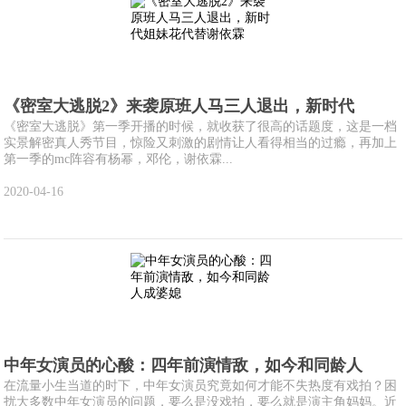
《密室大逃脱2》来袭原班人马三人退出，新时代
《密室大逃脱》第一季开播的时候，就收获了很高的话题度，这是一档
实景解密真人秀节目，惊险又刺激的剧情让人看得相当的过瘾，再加上
第一季的mc阵容有杨幂，邓伦，谢依霖...
2020-04-16
中年女演员的心酸：四年前演情敌，如今和同龄人
在流量小生当道的时下，中年女演员究竟如何才能不失热度有戏拍？困
扰大多数中年女演员的问题，要么是没戏拍，要么就是演主角妈妈。近