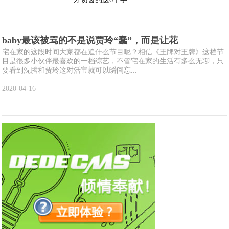
baby最该被骂的不是说贾玲“蠢”，而是让花
宅在家的这段时间大家都在追什么节目呢？相信《王牌对王牌》这档节
目是很多小伙伴最喜欢的一档综艺，不管宅在家的生活有多么无聊，只
要看到沈腾和贾玲这对活宝就可以瞬间忘...
2020-04-16