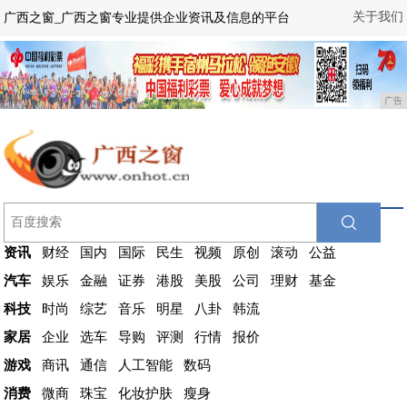
关于我们
广西之窗_广西之窗专业提供企业资讯及信息的平台
广告
资讯
财经
国内
国际
民生
视频
原创
滚动
公益
汽车
娱乐
金融
证券
港股
美股
公司
理财
基金
科技
时尚
综艺
音乐
明星
八卦
韩流
家居
企业
选车
导购
评测
行情
报价
游戏
商讯
通信
人工智能
数码
消费
微商
珠宝
化妆护肤
瘦身