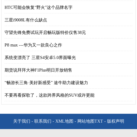
HTC可能会恢复“野火”这个品牌名字
三星i9008L有什么缺点
守望先锋免费试玩开启畅玩版特价仅售38元
P8 max ---华为又一款良心之作
系统变漂亮了 三星S4安卓5.0界面曝光
期货说拜拜大神F1Plus明日开放销售
“畅游长三角·美好新感受” 途牛助力建设魅力
不要再看探歌了，这款跨界风格的SUV或许更能
关于我们
-
联系我们
-
XML地图
-
网站地图
TXT
-
版权声明