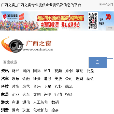
关于我们
广西之窗_广西之窗专业提供企业资讯及信息的平台
广告
资讯
财经
国内
国际
民生
视频
原创
滚动
公益
汽车
娱乐
金融
证券
港股
美股
公司
理财
基金
科技
时尚
综艺
音乐
明星
八卦
韩流
家居
企业
选车
导购
评测
行情
报价
游戏
商讯
通信
人工智能
数码
消费
微商
珠宝
化妆护肤
瘦身