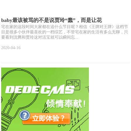
baby最该被骂的不是说贾玲“蠢”，而是让花
宅在家的这段时间大家都在追什么节目呢？相信《王牌对王牌》这档节
目是很多小伙伴最喜欢的一档综艺，不管宅在家的生活有多么无聊，只
要看到沈腾和贾玲这对活宝就可以瞬间忘...
2020-04-16