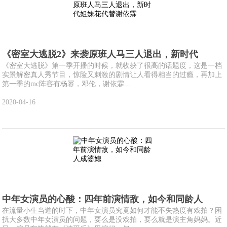
《密室大逃脱2》来袭原班人马三人退出，新时代
《密室大逃脱》第一季开播的时候，就收获了很高的话题度，这是一档
实景解密真人秀节目，惊险又刺激的剧情让人看得相当的过瘾，再加上
第一季的mc阵容有杨幂，邓伦，谢依霖...
2020-04-16
中年女演员的心酸：四年前演情敌，如今和同龄人
在流量小生当道的时下，中年女演员究竟如何才能不失热度有戏拍？困
扰大多数中年女演员的问题，要么是没戏拍，要么就是演主角妈妈。近