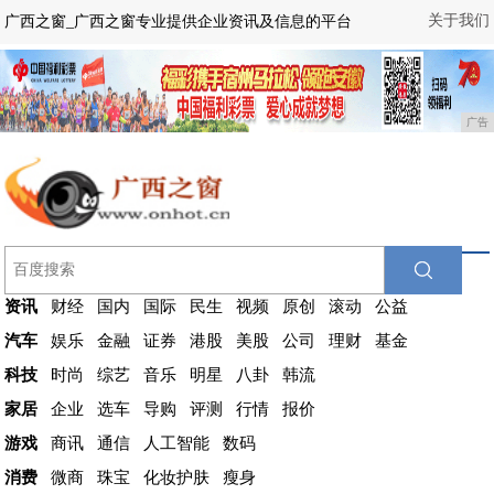
关于我们
广西之窗_广西之窗专业提供企业资讯及信息的平台
广告
资讯
财经
国内
国际
民生
视频
原创
滚动
公益
汽车
娱乐
金融
证券
港股
美股
公司
理财
基金
科技
时尚
综艺
音乐
明星
八卦
韩流
家居
企业
选车
导购
评测
行情
报价
游戏
商讯
通信
人工智能
数码
消费
微商
珠宝
化妆护肤
瘦身