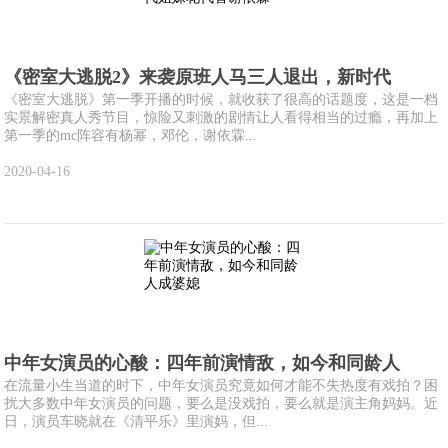
《密室大逃脱2》来袭原班人马三人退出，新时代
《密室大逃脱》第一季开播的时候，就收获了很高的话题度，这是一档
实景解密真人秀节目，惊险又刺激的剧情让人看得相当的过瘾，再加上
第一季的mc阵容有杨幂，邓伦，谢依霖...
2020-04-16
中年女演员的心酸：四年前演情敌，如今和同龄人
在流量小生当道的时下，中年女演员究竟如何才能不失热度有戏拍？困
扰大多数中年女演员的问题，要么是没戏拍，要么就是演主角妈妈。近
日，演员车晓就在《清平乐》里演妈，但...